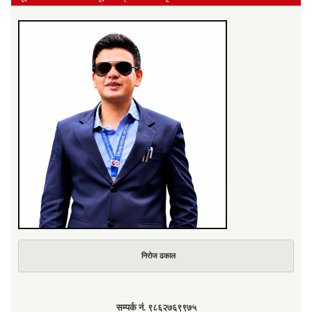
निरोज ढकाल
सम्पर्क नं. ९८६२७६९९७५