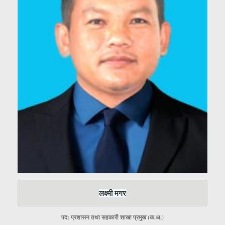
लक्ष्मी मगर
पद: प्रशासन तथा सहकारी शाखा प्रमुख (क.अ.)