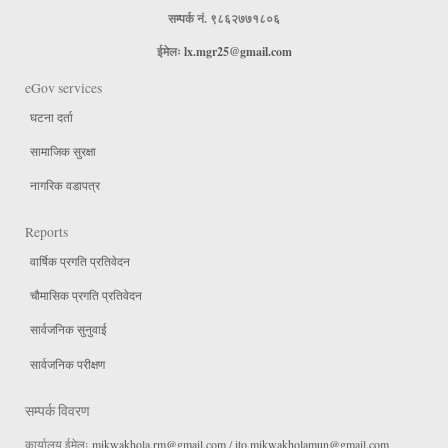
सम्पर्क नं. ९८६२७७१८०६
ईमेलः
lx.mgr25@gmail.com
eGov services
घटना दर्ता
सामाजिक सुरक्षा
नागरिक वडापत्र
Reports
वार्षिक प्रगति प्रतिवेदन
चौमासिक प्रगति प्रतिवेदन
सार्वजनिक सुनुवाई
सार्वजनिक परीक्षण
सम्पर्क विवरण
कार्यालय ईमेलः
mikwakhola.rm@gmail.com
/
ito.mikwakholamun@gmail.com