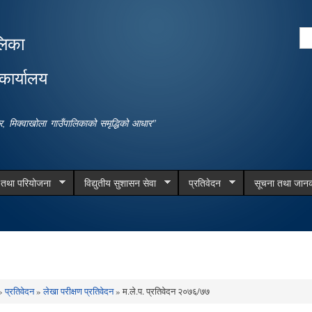
Skip to
main
Se
लिका
content
Search form
कार्यालय
धार, मिक्वाखोला गाउँपालिकाको समृद्धिको आधार"
म तथा परियोजना
विद्युतीय सुशासन सेवा
प्रतिवेदन
सूचना तथा जानक
»
प्रतिवेदन
»
लेखा परीक्षण प्रतिवेदन
» म.ले.प. प्रतिवेदन २०७६/७७
e here