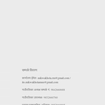
सम्पर्क विवरण
कार्यालय ईमेलः
mikwakhola.rm@gmail.com
/
ito.mikwakholamun@gmail.com
गाउँपालिका अध्यक्ष सम्पर्क नं. 9842660688
गाउँपालिका उपाध्यक्षः 9852660760
प्रमुख प्रशासकिय अधिकृतः 9852660905