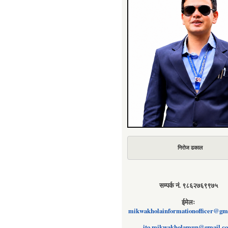
निरोज ढकाल
सम्पर्क नं. ९८६२७६९९७५
ईमेलः
mikwakholainformationofficer@gm
ito.mikwakholamun@gmail.c