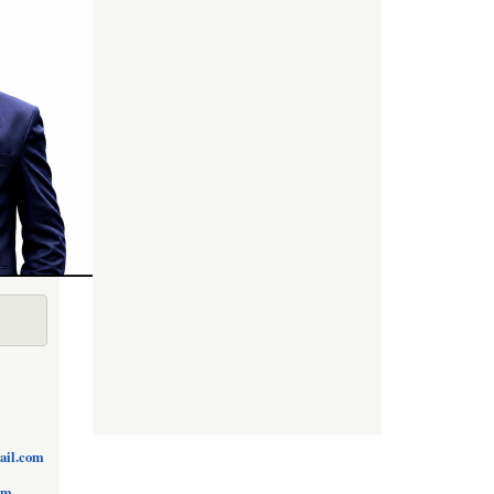
ail.com
om