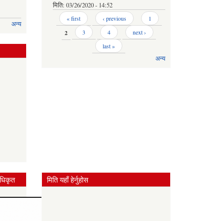
मिति:
03/26/2020 - 14:52
Pages
« first
‹ previous
1
अन्य
2
3
4
next ›
last »
अन्य
धिकृत
मिति यहाँ हेर्नुहोस