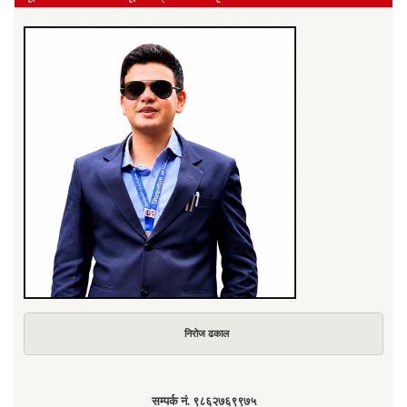
निरोज ढकाल
सम्पर्क नं. ९८६२७६९९७५