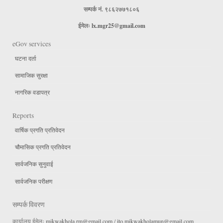
सम्पर्क नं. ९८६२७७१८०६
ईमेलः
lx.mgr25@gmail.com
eGov services
घटना दर्ता
सामाजिक सुरक्षा
नागरिक वडापत्र
Reports
वार्षिक प्रगति प्रतिवेदन
चौमासिक प्रगति प्रतिवेदन
सार्वजनिक सुनुवाई
सार्वजनिक परीक्षण
सम्पर्क विवरण
कार्यालय ईमेलः
mikwakhola.rm@gmail.com
/
ito.mikwakholamun@gmail.com