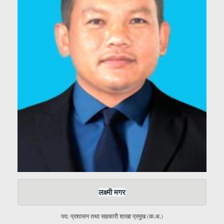
लक्ष्मी मगर
पद: प्रशासन तथा सहकारी शाखा प्रमुख (क.अ.)