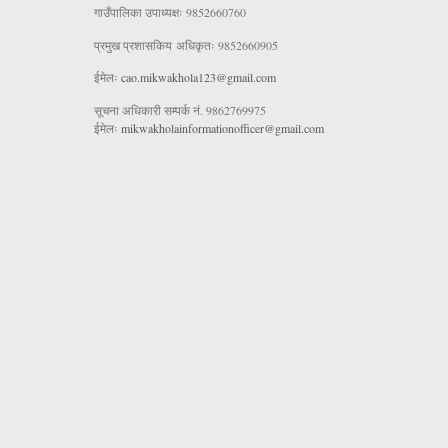
गाउँपालिका उपाध्यक्षः 9852660760
प्रमुख प्रशासकिय अधिकृतः 9852660905
ईमेलः
cao.mikwakhola123@gmail.com
सूचना अधिकारी सम्पर्क नं. 9862769975
ईमेलः
mikwakholainformationofficer@gmail.com