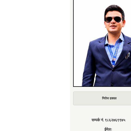
निरोज ढकाल
सम्पर्क नं. ९८६२७६९९७५
ईमेलः