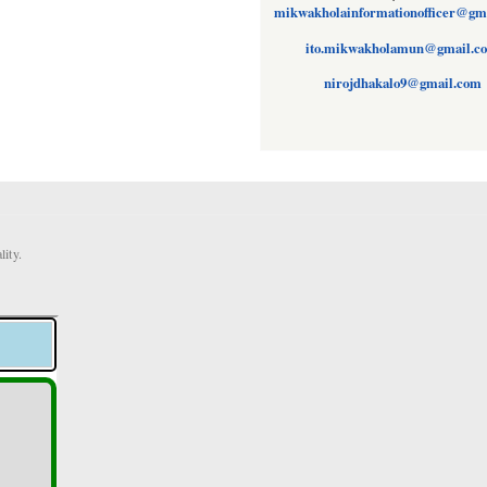
mikwakholainformationofficer@gm
ito.mikwakholamun@gmail.c
nirojdhakalo9@gmail.com
ity.