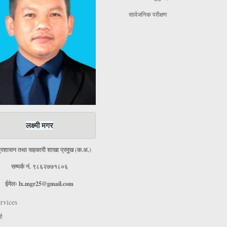
सार्वजनिक परीक्षण
लक्ष्मी मगर
प्रशासन तथा सहकारी शाखा प्रमुख (क.अ.)
सम्पर्क नं. ९८६२७७१८०६
ईमेलः
lx.mgr25@gmail.com
rvices
ता