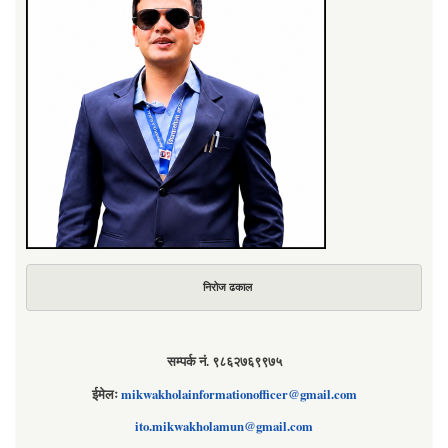
निरोज ढकाल
सम्पर्क नं. ९८६२७६९९७५
ईमेलः
mikwakholainformationofficer@gmail.com
ito.mikwakholamun@gmail.com