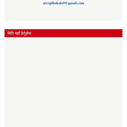
nirojdhakalo9@gmail.com
मिति यहाँ हेर्नुहोस