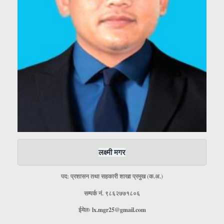
लक्ष्मी मगर
पद: प्रशासन तथा सहकारी शाखा प्रमुख (क.अ.)
सम्पर्क नं. ९८६२७७१८०६
ईमेलः
lx.mgr25@gmail.com