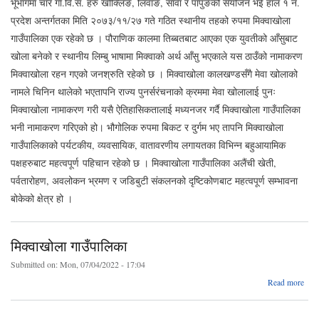
भूभागमा चार गा.वि.स. हरु खोक्लिङ, लिवाङ, साँवा र पापुङको संयोजन भई हाल १ नं.
प्रदेश अन्तर्गतका मिति २०७३/११/२७ गते गठित स्थानीय तहको रुपमा मिक्वाखोला
गाउँपालिका एक रहेको छ । पौराणिक कालमा तिब्बतबाट आएका एक युवतीको आँसुबाट
खोला बनेको र स्थानीय लिम्बु भाषामा मिक्वाको अर्थ आँसु भएकाले यस ठाउँको नामाकरण
मिक्वाखोला रहन गएको जनश्रुति रहेको छ । मिक्वाखोला कालखण्डसँगै मेवा खोलाको
नामले चिनिन थालेको भएतापनि राज्य पुनर्सरंचनाको क्रममा मेवा खोलालाई पुनः
मिक्वाखोला नामाकरण गरी यसै ऐतिहासिकतालाई मध्यनजर गर्दै मिक्वाखोला गाउँपालिका
भनी नामाकरण गरिएको हो। भौगोलिक रुपमा बिकट र दुर्गम भए तापनि मिक्‍वाखोला
गाउँपालिकाको पर्यटकीय, व्यवसायिक, वातावरणीय लगायतका विभिन्न बहुआयामिक
पक्षहरुबाट महत्वपूर्ण पहिचान रहेको छ । मिक्वाखोला गाउँपालिका अलैंची खेती,
पर्वतारोहण, अवलोकन भ्रमण र जडिबुटी संकलनको दृष्टिकोणबाट महत्वपूर्ण सम्भावना
बोकेको क्षेत्र हो ।
मिक्वाखोला गाउँपालिका
Submitted on:
Mon, 07/04/2022 - 17:04
a
Read more
मिक्व
गाउँप