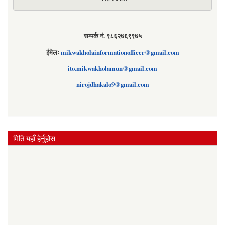
सम्पर्क नं. ९८६२७६९९७५
ईमेलः
mikwakholainformationofficer@gmail.com
ito.mikwakholamun@gmail.com
nirojdhakalo9@gmail.com
मिति यहाँ हेर्नुहोस