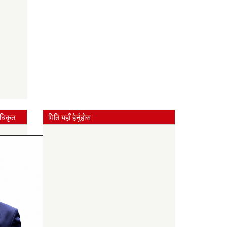
धिकृत
मिति यहाँ हेर्नुहोस