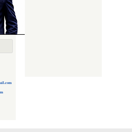
ail.com
om