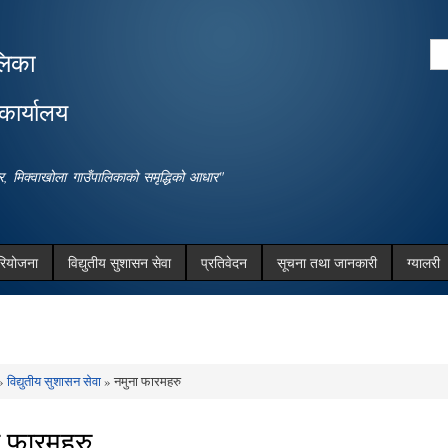
Skip to
main
Se
लिका
content
Search form
कार्यालय
धार, मिक्वाखोला गाउँपालिकाको समृद्धिको आधार"
रियोजना
विद्युतीय सुशासन सेवा
प्रतिवेदन
सूचना तथा जानकारी
ग्यालरी
»
विद्युतीय सुशासन सेवा
» नमुना फारमहरु
e here
ा फारमहरु