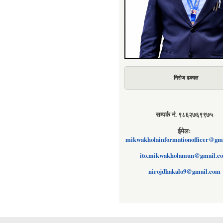
निरोज ढकाल
सम्पर्क नं. ९८६२७६९९७५
ईमेलः
mikwakholainformationofficer@gm
ito.mikwakholamun@gmail.c
nirojdhakalo9@gmail.com