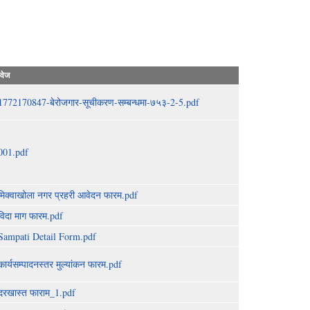
वेज
1772170847-बेरोजगार-सूचीकरण-सम्बन्धमा-७५३-2-5.pdf
001.pdf
मिक्वाखोला नगर प्रहरी आवेदन फारम.pdf
विदा माग फारम.pdf
Sampati Detail Form.pdf
कार्यसम्पादनस्तर मुल्यांकन फारम.pdf
दरखास्त फाराम_1.pdf