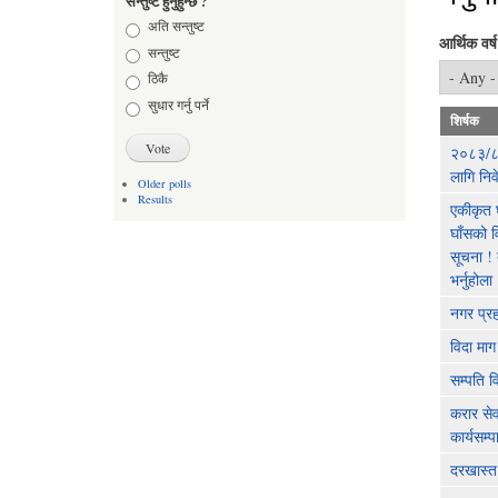
सन्तुष्ट हुनुहुन्छ ?
Choices
अति सन्तुष्ट
आर्थिक वर्ष
सन्तुष्ट
ठिकै
सुधार गर्नु पर्ने
शिर्षक
२०८३/८४
लागि निव
Older polls
Results
एकीकृत घु
घाँसको व
सूचना !
भर्नुहोला
नगर प्र
विदा मा
सम्पति 
करार सेव
कार्यसम्
दरखास्त