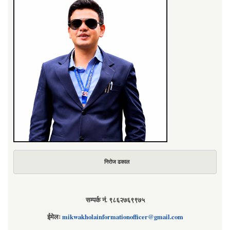
निरोज ढकाल
सम्पर्क नं. ९८६२७६९९७५
ईमेलः
mikwakholainformationofficer@gmail.com