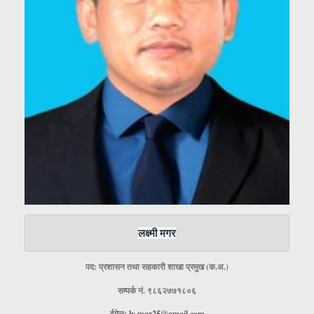
लक्ष्मी मगर
पद: प्रशासन तथा सहकारी शाखा प्रमुख (क.अ.)
सम्पर्क नं. ९८६२७७१८०६
ईमेलः
lx.mgr25@gmail.com