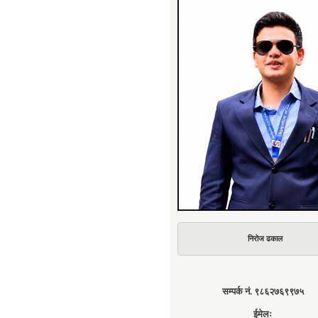
निरोज ढकाल
सम्पर्क नं. ९८६२७६९९७५
ईमेलः