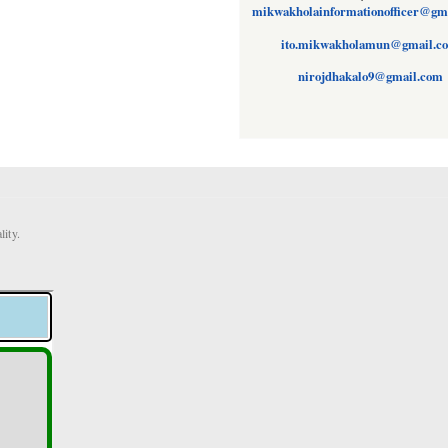
mikwakholainformationofficer@gm
ito.mikwakholamun@gmail.c
nirojdhakalo9@gmail.com
ity.