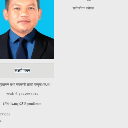
सार्वजनिक परीक्षण
लक्ष्मी मगर
प्रशासन तथा सहकारी शाखा प्रमुख (क.अ.)
सम्पर्क नं. ९८६२७७१८०६
ईमेलः
lx.mgr25@gmail.com
rvices
ता