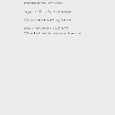
गाउँपालिका उपाध्यक्षः 9852660760
प्रमुख प्रशासकिय अधिकृतः 9852660905
ईमेलः
cao.mikwakhola123@gmail.com
सूचना अधिकारी सम्पर्क नं. 9862769975
ईमेलः
mikwakholainformationofficer@gmail.com