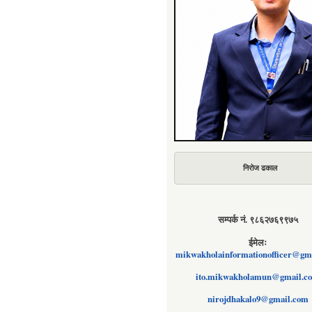
निरोज ढकाल
सम्पर्क नं. ९८६२७६९९७५
ईमेलः
mikwakholainformationofficer@gm
ito.mikwakholamun@gmail.c
nirojdhakalo9@gmail.com