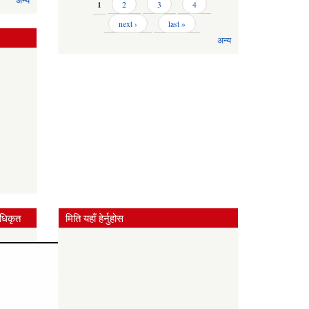
अन्य
Pages
1
2
3
4
next ›
last »
अन्य
धिकृत
मिति यहाँ हेर्नुहोस