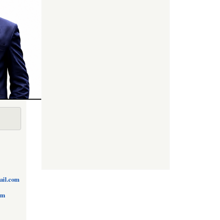
ail.com
om