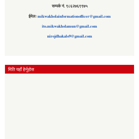
सम्पर्क नं. ९८६२७६९९७५
ईमेलः
mikwakholainformationofficer@gmail.com
ito.mikwakholamun@gmail.com
nirojdhakalo9@gmail.com
मिति यहाँ हेर्नुहोस