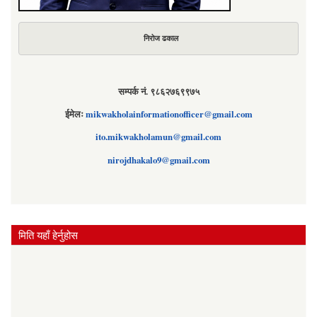
निरोज ढकाल
सम्पर्क नं. ९८६२७६९९७५
ईमेलः
mikwakholainformationofficer@gmail.com
ito.mikwakholamun@gmail.com
nirojdhakalo9@gmail.com
मिति यहाँ हेर्नुहोस