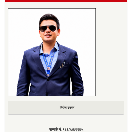
निरोज ढकाल
सम्पर्क नं. ९८६२७६९९७५