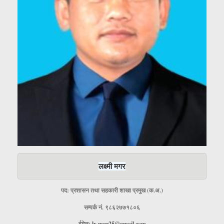
लक्ष्मी मगर
पद: प्रशासन तथा सहकारी शाखा प्रमुख (क.अ.)
सम्पर्क नं. ९८६२७७१८०६
ईमेलः
lx.mgr25@gmail.com