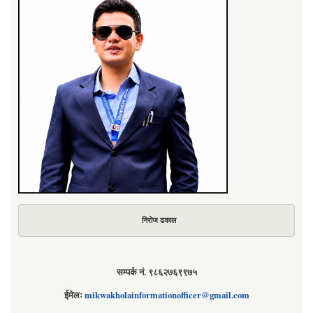
निरोज ढकाल
सम्पर्क नं. ९८६२७६९९७५
ईमेलः
mikwakholainformationofficer@gmail.com