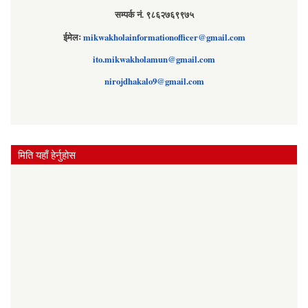
सम्पर्क नं. ९८६२७६९९७५
ईमेलः
mikwakholainformationofficer@gmail.com
ito.mikwakholamun@gmail.com
nirojdhakalo9@gmail.com
मिति यहाँ हेर्नुहोस