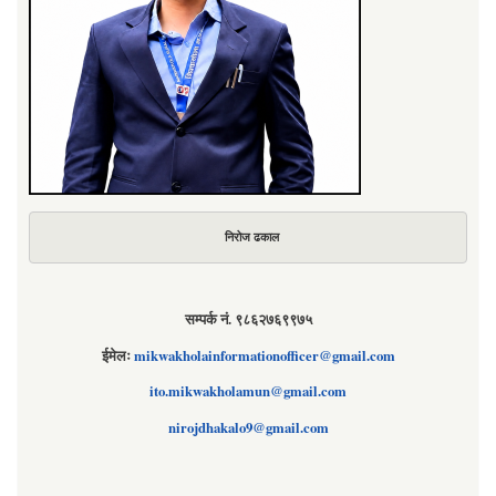
निरोज ढकाल
सम्पर्क नं. ९८६२७६९९७५
ईमेलः
mikwakholainformationofficer@gmail.com
ito.mikwakholamun@gmail.com
nirojdhakalo9@gmail.com