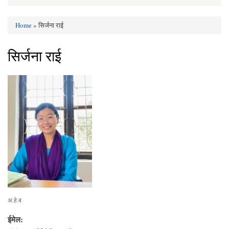
Home
» सिर्जना राई
You are here
सिर्जना राई
अ.हे.ब
ईमेल: