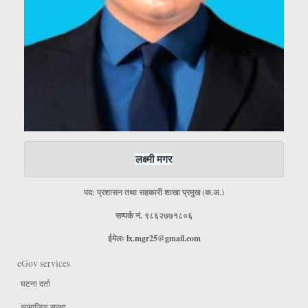
लक्ष्मी मगर
पद: प्रशासन तथा सहकारी शाखा प्रमुख (क.अ.)
सम्पर्क नं. ९८६२७७१८०६
ईमेलः
lx.mgr25@gmail.com
eGov services
घटना दर्ता
सामाजिक सुरक्षा