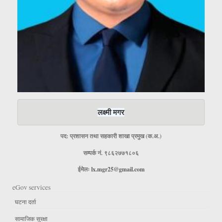
लक्ष्मी मगर
पद: प्रशासन तथा सहकारी शाखा प्रमुख (क.अ.)
सम्पर्क नं. ९८६२७७१८०६
ईमेलः
lx.mgr25@gmail.com
eGov services
घटना दर्ता
सामाजिक सुरक्षा