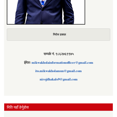
निरोज ढकाल
सम्पर्क नं. ९८६२७६९९७५
ईमेलः
mikwakholainformationofficer@gmail.com
ito.mikwakholamun@gmail.com
nirojdhakalo9@gmail.com
मिति यहाँ हेर्नुहोस