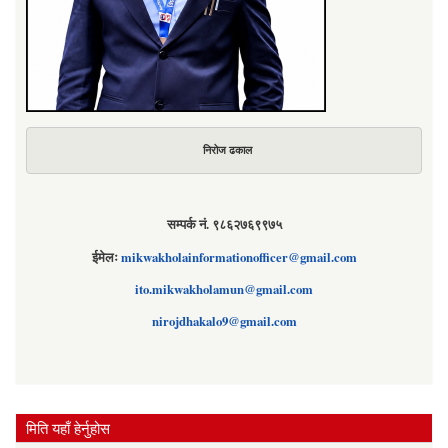
निरोज ढकाल
सम्पर्क नं. ९८६२७६९९७५
ईमेलः
mikwakholainformationofficer@gmail.com
ito.mikwakholamun@gmail.com
nirojdhakalo9@gmail.com
मिति यहाँ हेर्नुहोस