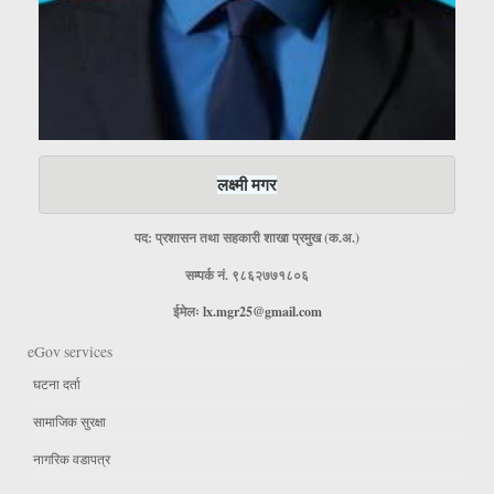
लक्ष्मी मगर
पद: प्रशासन तथा सहकारी शाखा प्रमुख (क.अ.)
सम्पर्क नं. ९८६२७७१८०६
ईमेलः
lx.mgr25@gmail.com
eGov services
घटना दर्ता
सामाजिक सुरक्षा
नागरिक वडापत्र