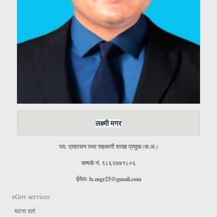
लक्ष्मी मगर
पद: प्रशासन तथा सहकारी शाखा प्रमुख (क.अ.)
सम्पर्क नं. ९८६२७७१८०६
ईमेलः
lx.mgr25@gmail.com
eGov services
घटना दर्ता