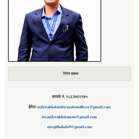
निरोज ढकाल
सम्पर्क नं. ९८६२७६९९७५
ईमेलः
mikwakholainformationofficer@gmail.com
ito.mikwakholamun@gmail.com
nirojdhakalo9@gmail.com