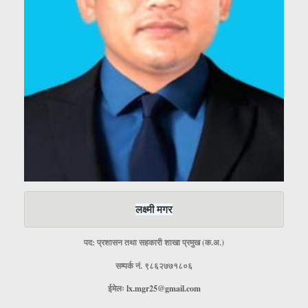
लक्ष्मी मगर
पद: प्रशासन तथा सहकारी शाखा प्रमुख (क.अ.)
सम्पर्क नं. ९८६२७७१८०६
ईमेलः
lx.mgr25@gmail.com