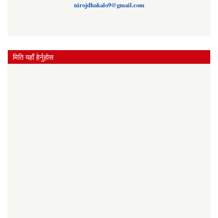
nirojdhakalo9@gmail.com
मिति यहाँ हेर्नुहोस