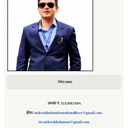
निरोज ढकाल
सम्पर्क नं. ९८६२७६९९७५
ईमेलः
mikwakholainformationofficer@gmail.com
ito.mikwakholamun@gmail.com