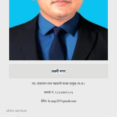
लक्ष्मी मगर
पद: प्रशासन तथा सहकारी शाखा प्रमुख (क.अ.)
सम्पर्क नं. ९८६२७७१८०६
ईमेलः
lx.mgr25@gmail.com
eGov services