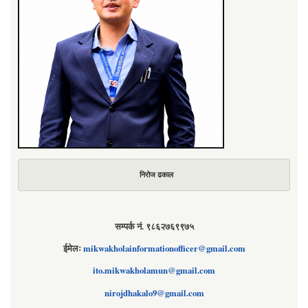
निरोज ढकाल
सम्पर्क नं. ९८६२७६९९७५
ईमेलः
mikwakholainformationofficer@gmail.com
ito.mikwakholamun@gmail.com
nirojdhakalo9@gmail.com