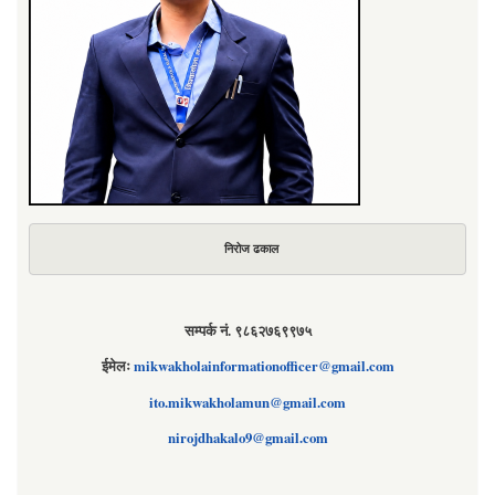
निरोज ढकाल
सम्पर्क नं. ९८६२७६९९७५
ईमेलः
mikwakholainformationofficer@gmail.com
ito.mikwakholamun@gmail.com
nirojdhakalo9@gmail.com