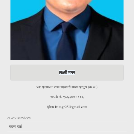
लक्ष्मी मगर
पद: प्रशासन तथा सहकारी शाखा प्रमुख (क.अ.)
सम्पर्क नं. ९८६२७७१८०६
ईमेलः
lx.mgr25@gmail.com
eGov services
घटना दर्ता