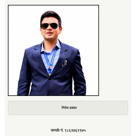
निरोज ढकाल
सम्पर्क नं. ९८६२७६९९७५