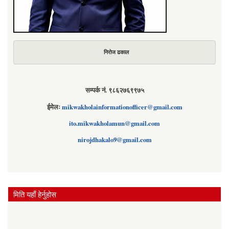
निरोज ढकाल
सम्पर्क नं. ९८६२७६९९७५
ईमेलः
mikwakholainformationofficer@gmail.com
ito.mikwakholamun@gmail.com
nirojdhakalo9@gmail.com
मिति यहाँ हेर्नुहोस