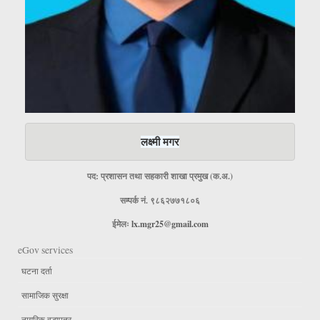
लक्ष्मी मगर
पद: प्रशासन तथा सहकारी शाखा प्रमुख (क.अ.)
सम्पर्क नं. ९८६२७७१८०६
ईमेलः
lx.mgr25@gmail.com
eGov services
घटना दर्ता
सामाजिक सुरक्षा
नागरिक वडापत्र