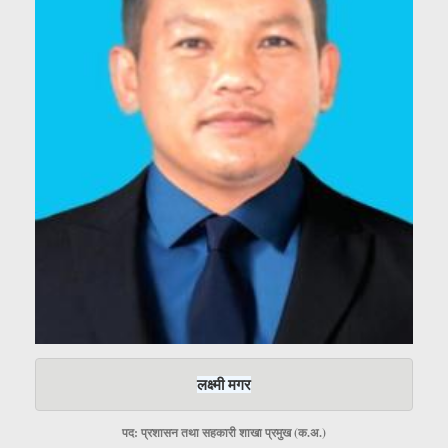
लक्ष्मी मगर
पद: प्रशासन तथा सहकारी शाखा प्रमुख (क.अ.)