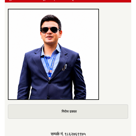
निरोज ढकाल
सम्पर्क नं. ९८६२७६९९७५