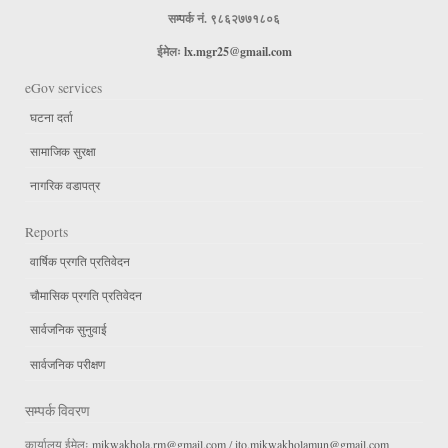
सम्पर्क नं. ९८६२७७१८०६
ईमेलः
lx.mgr25@gmail.com
eGov services
घटना दर्ता
सामाजिक सुरक्षा
नागरिक वडापत्र
Reports
वार्षिक प्रगति प्रतिवेदन
चौमासिक प्रगति प्रतिवेदन
सार्वजनिक सुनुवाई
सार्वजनिक परीक्षण
सम्पर्क विवरण
कार्यालय ईमेलः
mikwakhola.rm@gmail.com
/
ito.mikwakholamun@gmail.com