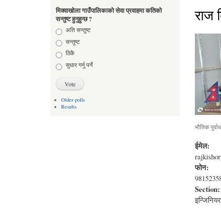
राज 
मिक्वाखोला गाउँपालिकाको सेवा प्रवाहमा कतिको
सन्तुष्ट हुनुहुन्छ ?
Choices
अति सन्तुष्ट
सन्तुष्ट
ठिकै
सुधार गर्नु पर्ने
Older polls
Results
भौतिक पुर्व
ईमेल:
rajkish
फोन:
9815235
Section
इन्जिनियर