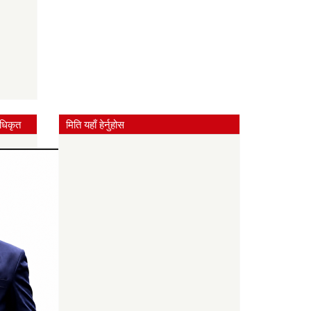
धिकृत
मिति यहाँ हेर्नुहोस