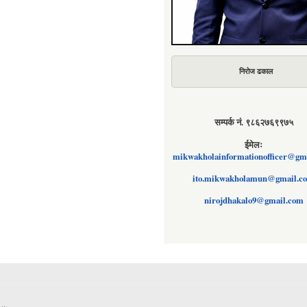
निरोज ढकाल
सम्पर्क नं. ९८६२७६९९७५
ईमेलः
mikwakholainformationofficer@gm
ito.mikwakholamun@gmail.c
nirojdhakalo9@gmail.com