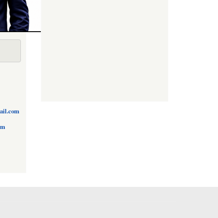
ail.com
om