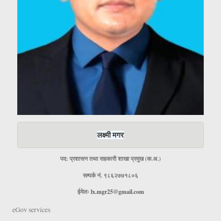
लक्ष्मी मगर
पद: प्रशासन तथा सहकारी शाखा प्रमुख (क.अ.)
सम्पर्क नं. ९८६२७७१८०६
ईमेलः
lx.mgr25@gmail.com
eGov services