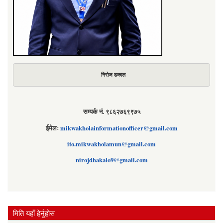
निरोज ढकाल
सम्पर्क नं. ९८६२७६९९७५
ईमेलः
mikwakholainformationofficer@gmail.com
ito.mikwakholamun@gmail.com
nirojdhakalo9@gmail.com
मिति यहाँ हेर्नुहोस