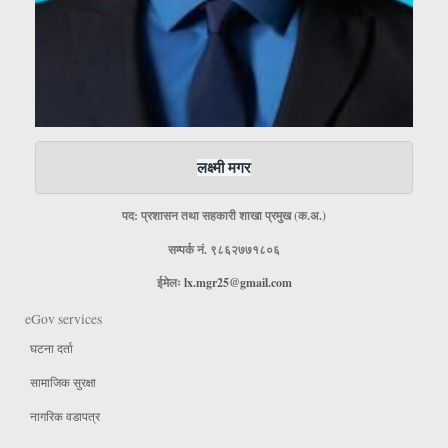
लक्ष्मी मगर
पद: प्रशासन तथा सहकारी शाखा प्रमुख (क.अ.)
सम्पर्क नं. ९८६२७७१८०६
ईमेलः
lx.mgr25@gmail.com
eGov services
घटना दर्ता
सामाजिक सुरक्षा
नागरिक वडापत्र