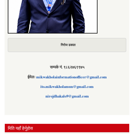
निरोज ढकाल
सम्पर्क नं. ९८६२७६९९७५
ईमेलः
mikwakholainformationofficer@gmail.com
ito.mikwakholamun@gmail.com
nirojdhakalo9@gmail.com
मिति यहाँ हेर्नुहोस