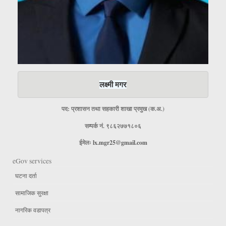
लक्ष्मी मगर
पद: प्रशासन तथा सहकारी शाखा प्रमुख (क.अ.)
सम्पर्क नं. ९८६२७७१८०६
ईमेलः
lx.mgr25@gmail.com
eGov services
घटना दर्ता
सामाजिक सुरक्षा
नागरिक वडापत्र