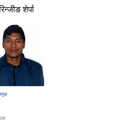
िन्जीङ शेर्पा
पापुङ
230