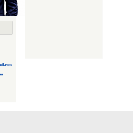
ail.com
om