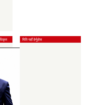
धिकृत
मिति यहाँ हेर्नुहोस