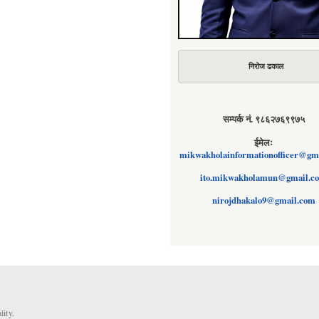
निरोज ढकाल
सम्पर्क नं. ९८६२७६९९७५
ईमेलः
mikwakholainformationofficer@gm
ito.mikwakholamun@gmail.c
nirojdhakalo9@gmail.com
ity.