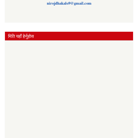
nirojdhakalo9@gmail.com
मिति यहाँ हेर्नुहोस