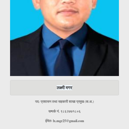
लक्ष्मी मगर
पद: प्रशासन तथा सहकारी शाखा प्रमुख (क.अ.)
सम्पर्क नं. ९८६२७७१८०६
ईमेलः
lx.mgr25@gmail.com