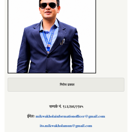
निरोज ढकाल
सम्पर्क नं. ९८६२७६९९७५
ईमेलः
mikwakholainformationofficer@gmail.com
ito.mikwakholamun@gmail.com