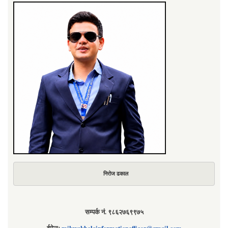
निरोज ढकाल
सम्पर्क नं. ९८६२७६९९७५
ईमेलः
mikwakholainformationofficer@gmail.com