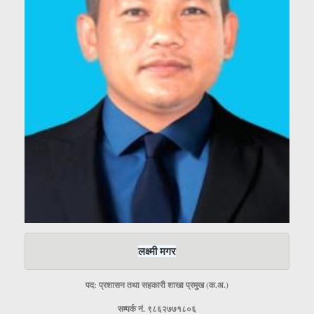
लक्ष्मी मगर
पद: प्रशासन तथा सहकारी शाखा प्रमुख (क.अ.)
सम्पर्क नं. ९८६२७७१८०६