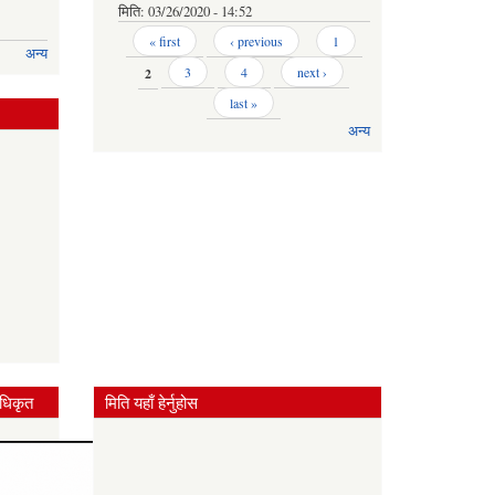
मिति:
03/26/2020 - 14:52
Pages
« first
‹ previous
1
अन्य
2
3
4
next ›
last »
अन्य
धिकृत
मिति यहाँ हेर्नुहोस