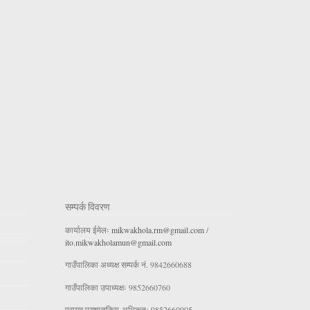
सम्पर्क विवरण
कार्यालय ईमेलः
mikwakhola.rm@gmail.com
/
ito.mikwakholamun@gmail.com
गाउँपालिका अध्यक्ष सम्पर्क नं. 9842660688
गाउँपालिका उपाध्यक्षः 9852660760
प्रमुख प्रशासकिय अधिकृतः 9852660905