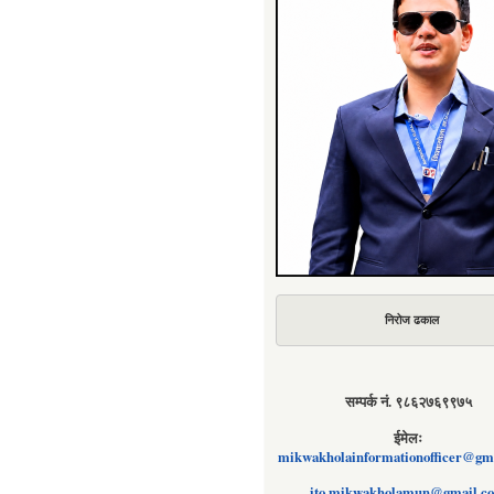
निरोज ढकाल
सम्पर्क नं. ९८६२७६९९७५
ईमेलः
mikwakholainformationofficer@gm
ito.mikwakholamun@gmail.c