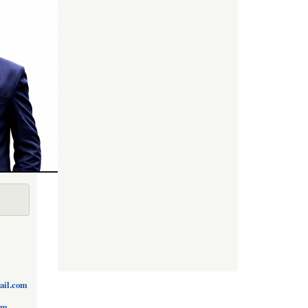
ail.com
om