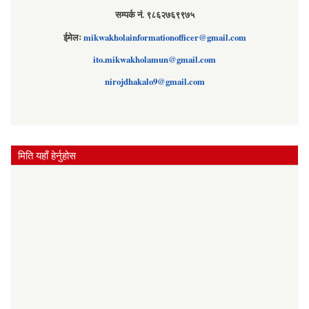
सम्पर्क नं. ९८६२७६९९७५
ईमेलः
mikwakholainformationofficer@gmail.com
ito.mikwakholamun@gmail.com
nirojdhakalo9@gmail.com
मिति यहाँ हेर्नुहोस