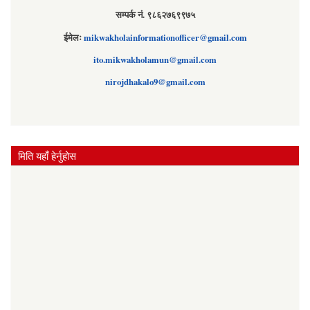
सम्पर्क नं. ९८६२७६९९७५
ईमेलः
mikwakholainformationofficer@gmail.com
ito.mikwakholamun@gmail.com
nirojdhakalo9@gmail.com
मिति यहाँ हेर्नुहोस