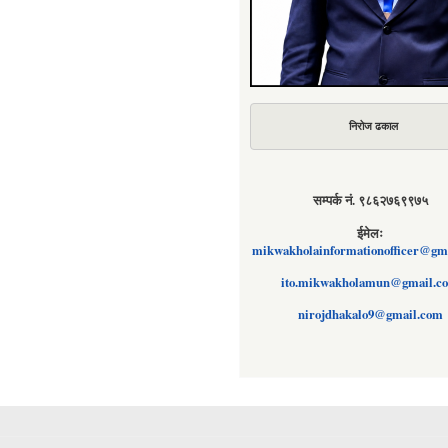
निरोज ढकाल
सम्पर्क नं. ९८६२७६९९७५
ईमेलः
mikwakholainformationofficer@gm
ito.mikwakholamun@gmail.c
nirojdhakalo9@gmail.com