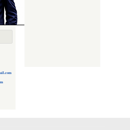
ail.com
om