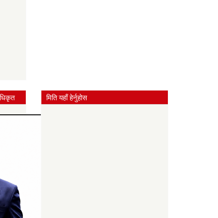
धिकृत
मिति यहाँ हेर्नुहोस