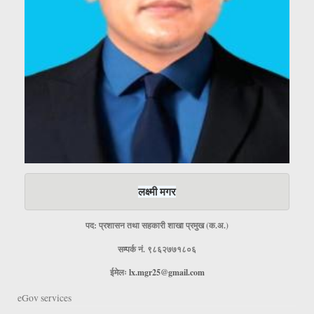
लक्ष्मी मगर
पद: प्रशासन तथा सहकारी शाखा प्रमुख (क.अ.)
सम्पर्क नं. ९८६२७७१८०६
ईमेलः
lx.mgr25@gmail.com
eGov services