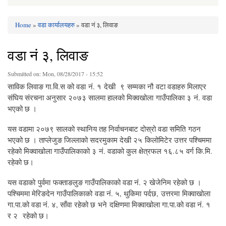
Home
»
वडा कार्यालयहरु
» वडा नं ३, लिवाङ
You are here
वडा नं ३, लिवाङ
Submitted on:
Mon, 08/28/2017 - 15:52
साविक लिवाङ गा.वि.स को वडा नं. १ देखी ९ सम्मका नौ वटा वडाहरु मिलाएर
संघिय संरचना अनुसार २०७३ सालमा हालको मिक्वखोला गाउँपालिका ३ नं. वडा
भएको छ ।
यस वडामा २०७९ सालको स्थानिय तह निर्वाचनबाट दोस्रो वडा समिति गठन
भएको छ । ताप्लेजुङ जिल्लाको सदरमुकाम देखी २५ किलोमिटेर उत्तर पश्चिममा
रहेको मिक्वाखोला गाउँपालिकाको ३ नं. वडाको कुल क्षेत्रफल १६.८५ वर्ग कि.मि.
रहेको छ।
यस वडाको पुर्वमा फक्ताङलुङ गाउँपालिकाको वडा नं. २ खेजेनिम रहेको छ ।
पश्चिममा मेरिङदेन गाउँपालिकाको वडा नं. ५, थुकिमा पर्दछ, उत्तरमा मिक्वाखोला
गा.पा.को वडा नं. ४, साँवा रहेको छ भने दक्षिणमा मिक्वाखोला गा.पा.को वडा नं. १
र २ रहेको छ।