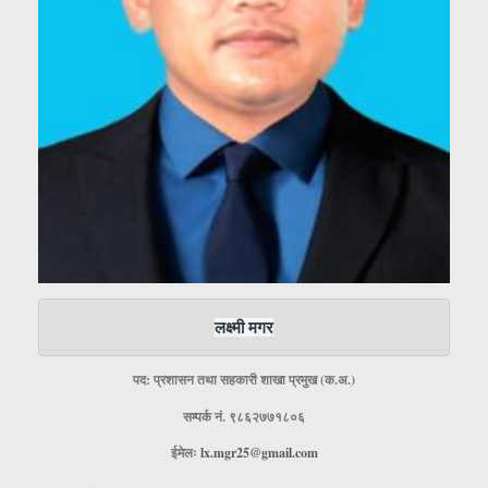
लक्ष्मी मगर
पद: प्रशासन तथा सहकारी शाखा प्रमुख (क.अ.)
सम्पर्क नं. ९८६२७७१८०६
ईमेलः
lx.mgr25@gmail.com