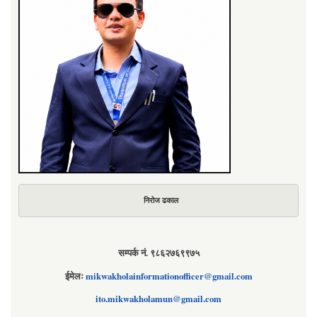
निरोज ढकाल
सम्पर्क नं. ९८६२७६९९७५
ईमेलः
mikwakholainformationofficer@gmail.com
ito.mikwakholamun@gmail.com