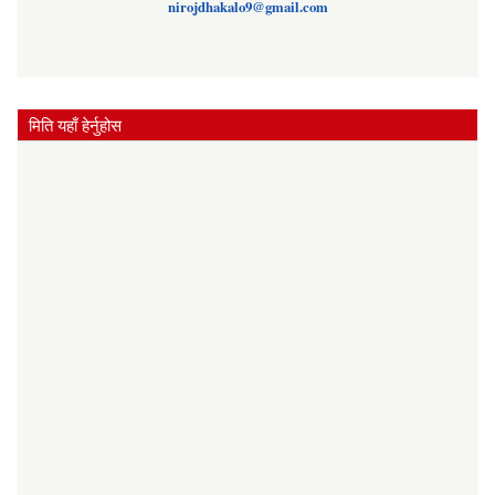
nirojdhakalo9@gmail.com
मिति यहाँ हेर्नुहोस