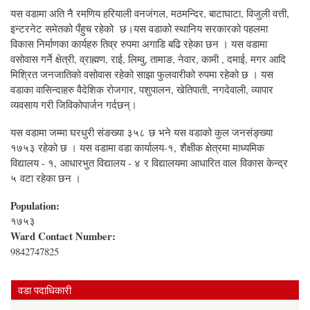
यस वडामा अति नै रमणिय हरियाली वनजंगल, मठमन्दिर, बाटाघाटा, विजुली वत्ती,
इन्टरनेट समेतको पँहुच रहेको छ।यस वडाको स्थानिय सरकारको पहलमा
विकास निर्माणका कार्यहरु तिव्र रुपमा अगाडि बढि रहेका छन । यस वडामा
वसोवास गर्ने क्षेत्री, व्राह्मण, राई, लिम्वु, तामाङ, नेवार, कामी , दमाई, मगर आदि
मिश्रित जनजातिको वसोवास रहेको साझा फुलवारीको रुपमा रहेको छ । यस
वडाका वासिन्दाहरु वैदेशिक रोजगार, पशुपालन, खेतिपाती, नगदेवाली, व्यापार
व्यवसाय गरी जिविकोपार्जन गर्दछन्।
यस वडामा जम्मा घरधुरी संङख्या ३५८ छ भने यस वडाको कुल जनसंङ्ख्या
१७५३ रहेको छ । यस वडामा वडा कार्यालय-१, शैक्षीक क्षेत्रमा माध्यमिक
विद्यालय - १, आधारभुत विद्यालय - ४ र विद्यालयमा आधारित वाल विकास केन्द्र
५ वटा रहेका छन ।
Population:
१७५३
Ward Contact Number:
9842747825
वडा पदाधिकारी