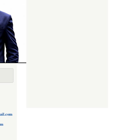
ail.com
om