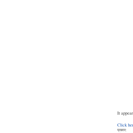
It appea
Click he
प्रकार: