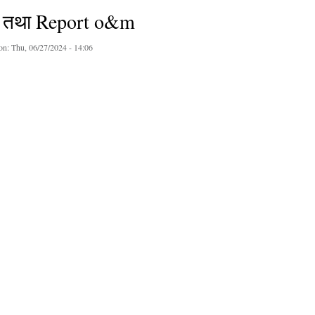
 तथा Report o&m
on:
Thu, 06/27/2024 - 14:06