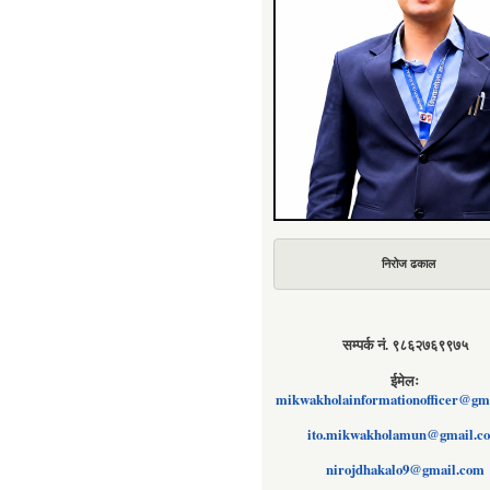
निरोज ढकाल
सम्पर्क नं. ९८६२७६९९७५
ईमेलः
mikwakholainformationofficer@gm
ito.mikwakholamun@gmail.c
nirojdhakalo9@gmail.com