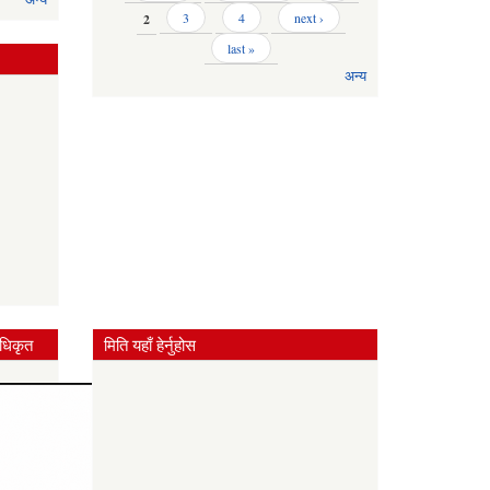
2
3
4
next ›
last »
अन्य
धिकृत
मिति यहाँ हेर्नुहोस