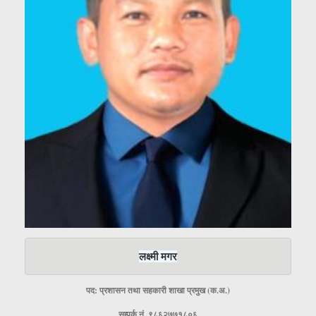
लक्ष्मी मगर
पद: प्रशासन तथा सहकारी शाखा प्रमुख (क.अ.)
सम्पर्क नं. ९८६२७७१८०६