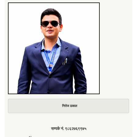
निरोज ढकाल
सम्पर्क नं. ९८६२७६९९७५