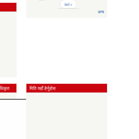
last »
अन्य
धिकृत
मिति यहाँ हेर्नुहोस