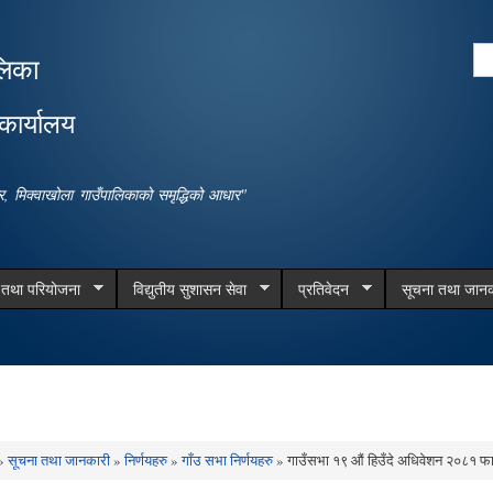
Skip to
main
Se
लिका
content
Search form
कार्यालय
धार, मिक्वाखोला गाउँपालिकाको समृद्धिको आधार"
म तथा परियोजना
विद्युतीय सुशासन सेवा
प्रतिवेदन
सूचना तथा जानक
»
सूचना तथा जानकारी
»
निर्णयहरु
»
गाँउ सभा निर्णयहरु
» गाउँसभा १९ औं हिउँदे अधिवेशन २०८१ फाग
e here