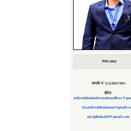
निरोज ढकाल
सम्पर्क नं. ९८६२७६९९७५
ईमेलः
mikwakholainformationofficer@gm
ito.mikwakholamun@gmail.c
nirojdhakalo9@gmail.com