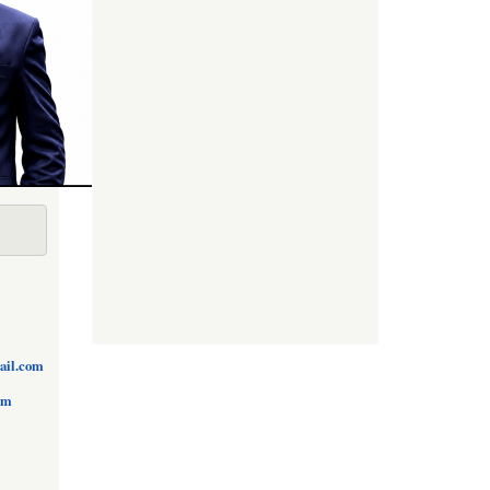
ail.com
om